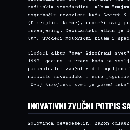
radijskim standardima. Album
"Najva
zagrebačku nezavisnu kuću
Search & 
(Disciplina kičme), unoseći svoj pr
inženjering. Debitantski album je d
tu", uvodeći motorički ritam i spec
Sledeći album
"Ovaj šizofreni svet"
1992. godine, u vreme kada je zemlj
paranoidalni zvučni zid i ogoljena 
nalazilo novosadsko i šire jugoslov
"Ovaj šizofreni svet je pored tebe"
INOVATIVNI ZVUČNI POTPIS S
Polovinom devedesetih, nakon odlask