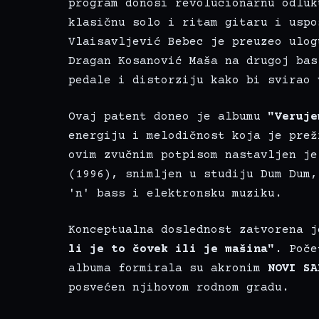
program donosi revolucionarnu odluk
klasičnu solo i ritam gitaru i uspo
Vlaisavljević Bebec je preuzeo ulog
Dragan Kosanović Maša na drugoj bas
pedale i distorziju kako bi svirao 
Ovaj patent doneo je albumu
"Veruje
energiju i melodičnost koja je prež
ovim zvučnim potpisom nastavljen j
(1996), snimljen u studiju Dum Dum,
'n' bass i elektronsku muziku.
Konceptualna doslednost zatvorena 
li je to čovek ili je mašina"
. Poče
albuma formirala su akronim
NOVI SA
posvećen njihovom rodnom gradu.