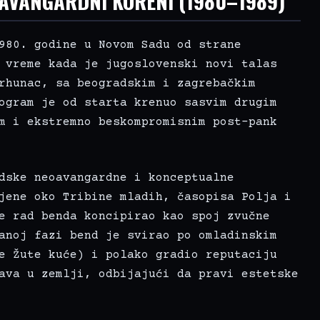
OAVANGARDNI KORENI (1980–1989)
980. godine u Novom Sadu od strane
 vreme kada je jugoslovenski novi talas
rhunac, sa beogradskim i zagrebačkim
ogram je od starta krenuo sasvim drugim
m i ekstremno beskompromisnim post-pank
dske neoavangardne i konceptualne
jene oko Tribine mladih, časopisa Polja i
e rad benda koncipirao kao spoj zvučne
anoj fazi bend je svirao po omladinskim
e Žute kuće) i polako gradio reputaciju
ava u zemlji, odbijajući da pravi estetske