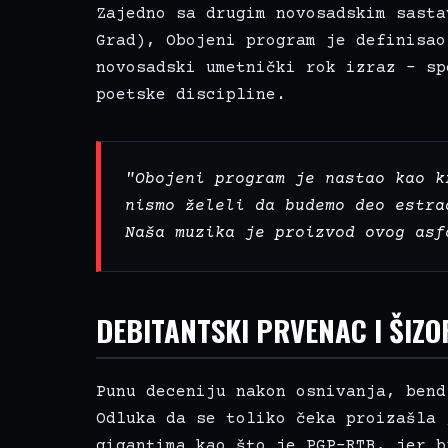
Zajedno sa drugim novosadskim sasta
Grad), Obojeni program je definisao
novosadski umetnički rok izraz – sp
poetske discipline.
"Obojeni program je nastao kao k
nismo želeli da budemo deo estra
Naša muzika je proizvod ovog asf
DEBITANTSKI PRVENAC I ŠIZO
Punu deceniju nakon osnivanja, bend
Odluka da se toliko čeka proizašla 
gigantima kao što je PGP-RTB, jer b