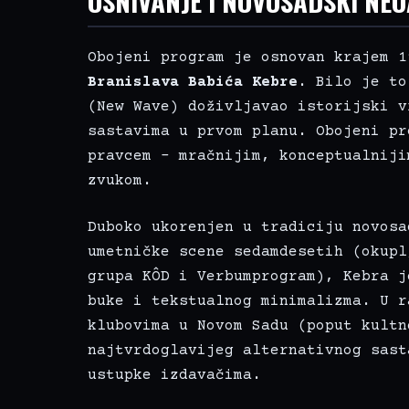
OSNIVANJE I NOVOSADSKI NE
Obojeni program je osnovan krajem 1
Branislava Babića Kebre
. Bilo je to
(New Wave) doživljavao istorijski v
sastavima u prvom planu. Obojeni pr
pravcem – mračnijim, konceptualniji
zvukom.
Duboko ukorenjen u tradiciju novosa
umetničke scene sedamdesetih (okupl
grupa KÔD i Verbumprogram), Kebra j
buke i tekstualnog minimalizma. U r
klubovima u Novom Sadu (poput kultn
najtvrdoglavijeg alternativnog sast
ustupke izdavačima.