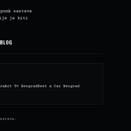
-punk sastava
ije je biti
I
BLOG
ra
Art Tv Beograd
Rent a Car Beograd
astava.