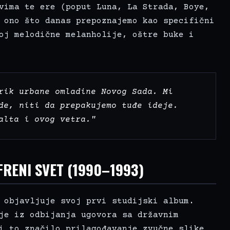
vima te ere (poput Luna, La Strada, Boye,
 ono što danas prepoznajemo kao specifični
oj melodične melanholije, oštre buke i
rik urbane omladine Novog Sada. Mi
de, niti da prepakujemo tuđe ideje.
alta i ovog vetra."
FRENI SVET (1990–1993)
 objavljuje svoj prvi studijski album.
je iz odbijanja ugovora sa državnim
i to značilo prilagođavanje zvučne slike