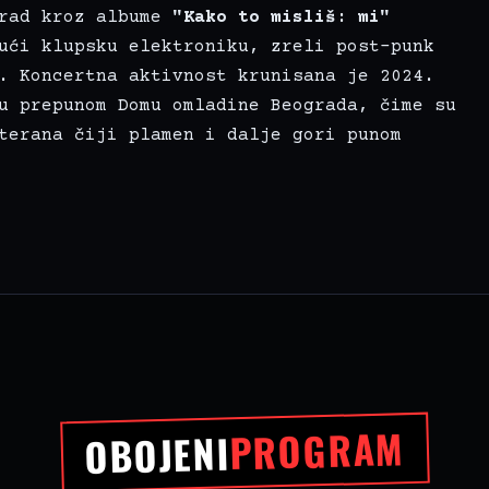
 rad kroz albume
"Kako to misliš: mi"
ući klupsku elektroniku, zreli post-punk
. Koncertna aktivnost krunisana je 2024.
u prepunom Domu omladine Beograda, čime su
terana čiji plamen i dalje gori punom
PROGRAM
OBOJENI