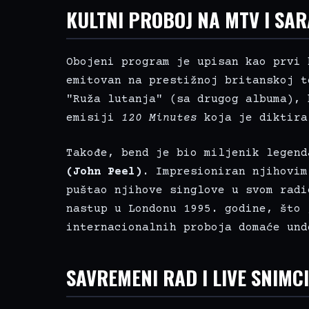
KULTNI PROBOJ NA MTV I SA
Obojeni program je upisan kao prvi 
emitovan na prestižnoj britanskoj 
"Ruža lutanja" (sa drugog albuma), 
emisiji
120 Minutes
koja je diktira
Takođe, bend je bio miljenik legen
(John Peel)
. Impresioniran njihovim
puštao njihove singlove u svom radi
nastup u Londonu 1995. godine, što 
internacionalnih proboja domaće und
SAVREMENI RAD I LIVE SNIMC