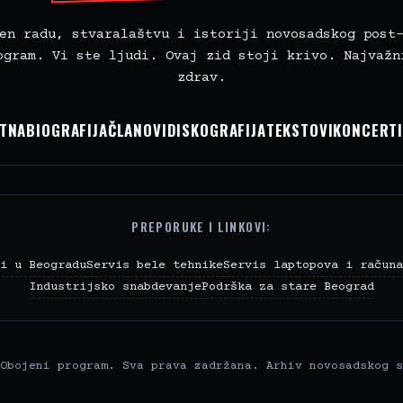
en radu, stvaralaštvu i istoriji novosadskog post
ogram. Vi ste ljudi. Ovaj zid stoji krivo. Najvažn
zdrav.
TNA
BIOGRAFIJA
ČLANOVI
DISKOGRAFIJA
TEKSTOVI
KONCERT
PREPORUKE I LINKOVI:
i u Beogradu
Servis bele tehnike
Servis laptopova i računa
Industrijsko snabdevanje
Podrška za stare Beograd
Obojeni program. Sva prava zadržana. Arhiv novosadskog s