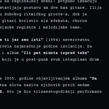
u na regionalnoj sceni: potpuno izbacuju
stavljaju postavu sa dve bas gitare. Ilija
u dubokog ritmičkog groove-a, dok je
 gitari koristio niz efekata, chorus
visoke registre i melodijske teme.
m ti jer smo isti"
(1994) neverovatnu
ivela najmračnije godine izolacije. Sa
e i album
"Ili pet minuta ispred tebe"
 koji je u post-punk zvuk integrisao drum
je 2005. godine objavljivanjem albuma
"Da
tna slova naziva njihovih prvih sedam
D
, što je bio trinaestogodišnji performans