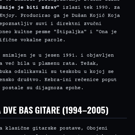
žnije je biti zdrav"
izlazi tek 1990. za
Enjoy
. Producirao ga je Dušan Kojić Koja
epoznatljiv suvi i direktni zvučni
oneo kultne pesme "Štipaljka" i "Ona je
ifične vokalne parole.
snimljen je u jesen 1991. i objavljen
a već bila u plamenu rata. Težak,
buka odslikavali su teskobu u kojoj se
ensko društvo. Kebra-ini rečenice poput
postale su dijagnoza epohe.
A DVE BAS GITARE (1994–2005)
a klasične gitarske postave, Obojeni