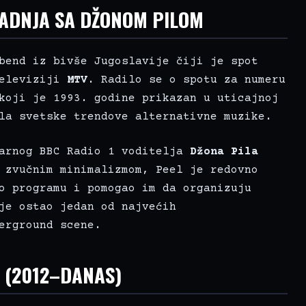
RADNJA SA DŽONOM PILOM
bend iz bivše Jugoslavije čiji je spot
televiziji
MTV
. Radilo se o spotu za numeru
koji je 1993. godine prikazan u uticajnoj
la svetske trendove alternativne muzike.
darnog BBC Radio 1 voditelja
Džona Pila
 zvučnim minimalizmom, Peel je redovno
o programu i pomogao im da organizuju
je ostao jedan od najvećih
erground scene.
I (2012–DANAS)