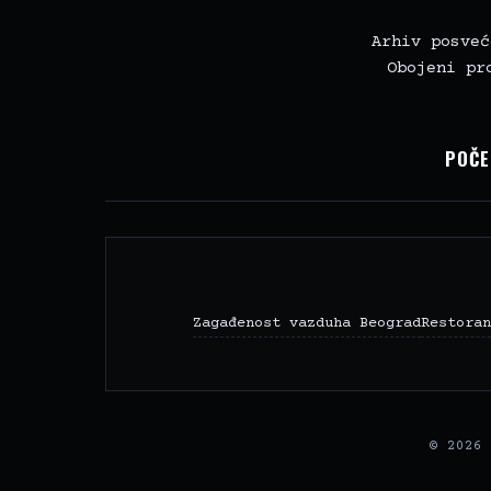
Arhiv posveć
Obojeni pr
POČE
Zagađenost vazduha Beograd
Restoran
© 2026 