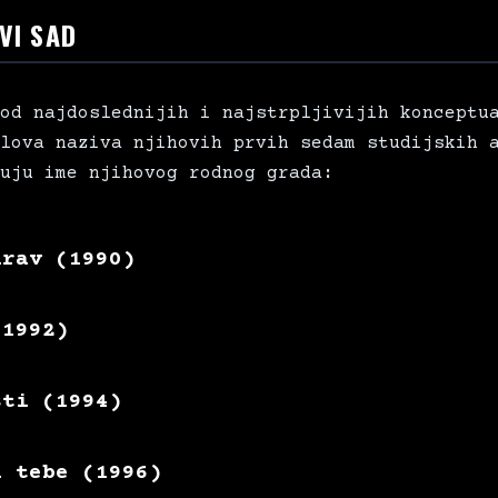
VI SAD
od najdoslednijih i najstrpljivijih konceptu
lova naziva njihovih prvih sedam studijskih 
uju ime njihovog rodnog grada:
drav (1990)
(1992)
sti (1994)
d tebe (1996)