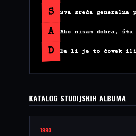
S
Sva sreća generalna 
A
Ako nisam dobra, šta
D
Da li je to čovek il
KATALOG STUDIJSKIH ALBUMA
1990