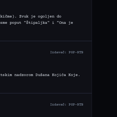
 kičme). Zvuk je ogoljen do
esme poput "Štipaljka" i "Ona je
Izdavač: PGP-RTB
ntskim nadzorom Dušana Kojića Koje.
Izdavač: PGP-RTB