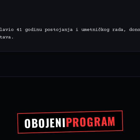
lavio 41 godinu postojanja i umetničkog rada, don
tava.
PROGRAM
OBOJENI