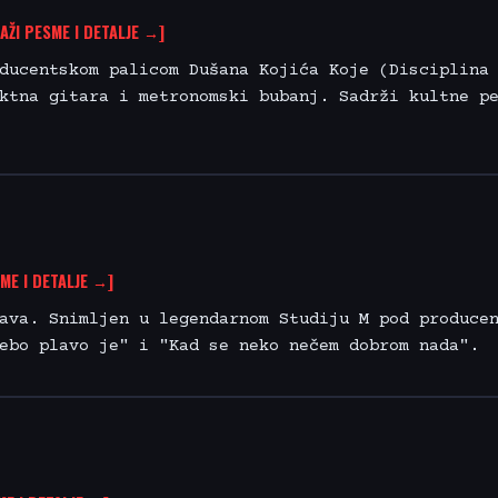
AŽI PESME I DETALJE →]
ducentskom palicom Dušana Kojića Koje (Disciplina
ktna gitara i metronomski bubanj. Sadrži kultne p
ME I DETALJE →]
ava. Snimljen u legendarnom Studiju M pod produce
ebo plavo je" i "Kad se neko nečem dobrom nada".