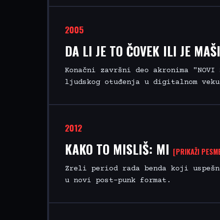
2005
DA LI JE TO ČOVEK ILI JE MA
Konačni završni deo akronima "NOVI 
ljudskog otuđenja u digitalnom veku
2012
KAKO TO MISLIŠ: MI
[PRIKAŽI PESME
Zreli period rada benda koji uspešn
u novi post-punk format.