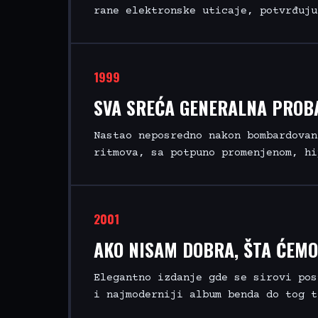
rane elektronske uticaje, potvrđuju
1999
SVA SREĆA GENERALNA PROB
Nastao neposredno nakon bombardovan
ritmova, sa potpuno promenjenom, hi
2001
AKO NISAM DOBRA, ŠTA ĆEM
Elegantno izdanje gde se sirovi pos
i najmoderniji album benda do tog t