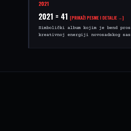
2021
2021 = 41
[PRIKAŽI PESME I DETALJE →]
Simbolički album kojim je bend pros
kreativnoj energiji novosadskog sas