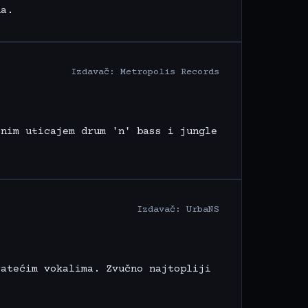
na.
Izdavač: Metropolis Records
žnim uticajem drum 'n' bass i jungle
Izdavač: UrbaNS
ratećim vokalima. Zvučno najtopliji