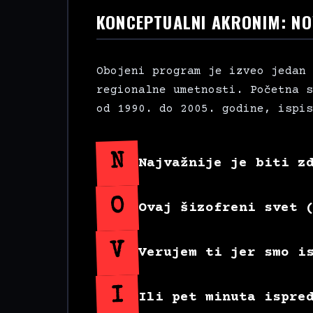
KONCEPTUALNI AKRONIM: NO
Obojeni program je izveo jedan 
regionalne umetnosti. Početna s
od 1990. do 2005. godine, ispis
N
Najvažnije je biti z
O
Ovaj šizofreni svet 
V
Verujem ti jer smo i
I
Ili pet minuta ispre