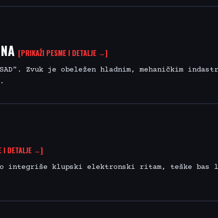
ŠINA
[PRIKAŽI PESME I DETALJE →]
SAD". Zvuk je obeležen hladnim, mehaničkim indast
.
 I DETALJE →]
o integriše klupski elektronski ritam, teške bas 