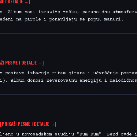
ME I DETALJE →]
e. Album nosi izrazito tešku, paranoidnu atmosfer
edeni na parole i ponavljaju se poput mantri.
ŽI PESME I DETALJE →]
z postave izbacuje ritam gitara i učvršćuje posta
i). Album donosi neverovatnu energiju i melodično
[PRIKAŽI PESME I DETALJE →]
ljeno u novosadskom studiju "Dum Dum". Bend ovde 