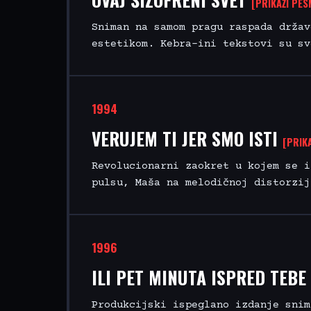
[PRIKAŽI PES
Sniman na samom pragu raspada držav
estetikom. Kebra-ini tekstovi su sv
1994
VERUJEM TI JER SMO ISTI
[PRIKA
Revolucionarni zaokret u kojem se i
pulsu, Maša na melodičnoj distorzij
1996
ILI PET MINUTA ISPRED TEBE
Produkcijski ispeglano izdanje snim