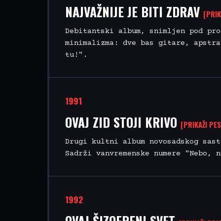
NAJVAŽNIJE JE BITI ZDRAV
[PRIK
Debitantski album, snimljen pod pro
minimalizma: dve bas gitare, apstra
tu!".
1991
OVAJ ZID STOJI KRIVO
[PRIKAŽI PES
Drugi kultni album novosadskog sast
Sadrži vanvremenske numere "Nebo, n
1992
OVAJ ŠIZOFRENI SVET