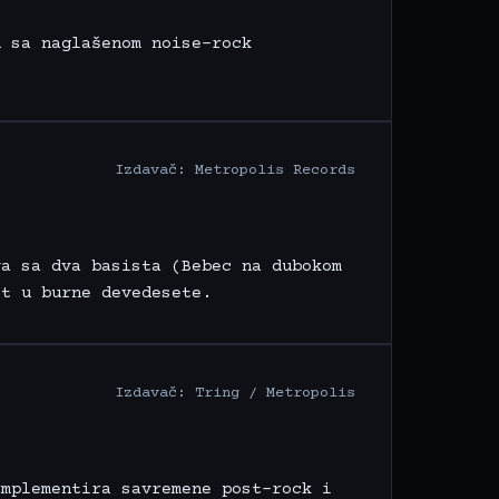
u sa naglašenom noise-rock
Izdavač: Metropolis Records
va sa dva basista (Bebec na dubokom
st u burne devedesete.
Izdavač: Tring / Metropolis
implementira savremene post-rock i