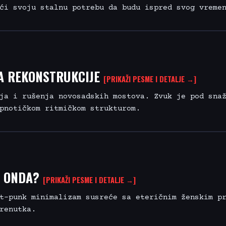
ći svoju stalnu potrebu da budu ispred svog vreme
A REKONSTRUKCIJE
[PRIKAŽI PESME I DETALJE →]
ja i rušenja novosadskih mostova. Zvuk je pod sna
pnotičkom ritmičkom strukturom.
O ONDA?
[PRIKAŽI PESME I DETALJE →]
t-punk minimalizam susreće sa eteričnim ženskim p
renutka.