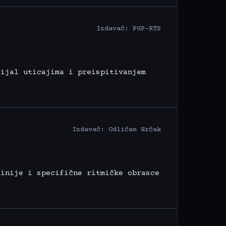
Izdavač: PGP-RTS
rijal uticajima i preispitivanjem
Izdavač: Odličan Hrčak
linije i specifične ritmičke obrasce