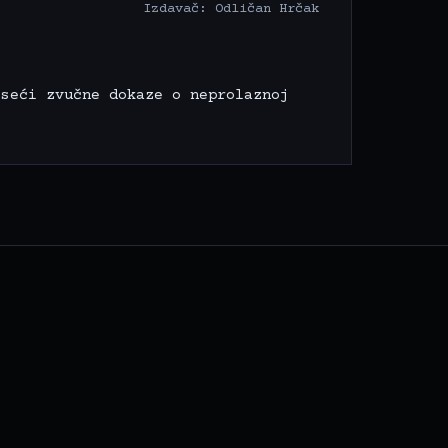
Izdavač: Odličan Hrčak
oseći zvučne dokaze o neprolaznoj