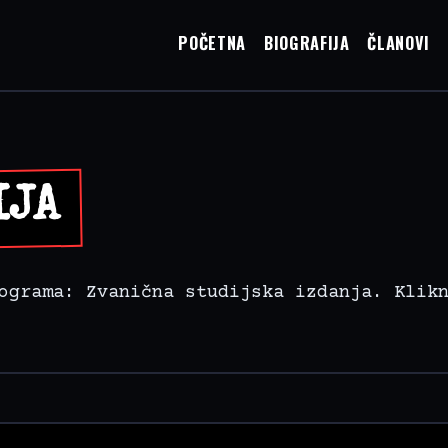
POČETNA
BIOGRAFIJA
ČLANOVI
IJA
ograma: Zvanična studijska izdanja. Klik